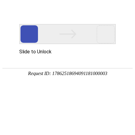
首页
协会概况
新闻资讯
通知公告
党建统战
会员服务
税务师考试
执业规范
您所在的位置：
首页
>
会员服务
>
会员操作指南
单位会员入会指南
时间：
2026-03-31
来源：
新疆注册税务师协会
中
【字体:
大
小
】