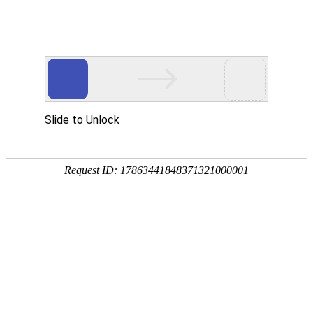
首页
协会概况
新闻资讯
通知公告
党建统战
会员服务
税务师考试
执业规范
您所在的位置：
首页
>
会员服务
>
下载中心
税务师事务所行政登记表
中
时间：
2017-10-18
来源：
【字体:
大
小
】