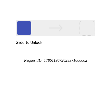
首页
协会概况
新闻资讯
通知公告
党建统战
会员服务
税务师考试
执业规范
您所在的位置：
首页
>
通知公告
2024年度税务师 职业资格考试报名公告
中
时间：
2024-04-26
来源：
【字体:
大
小
】