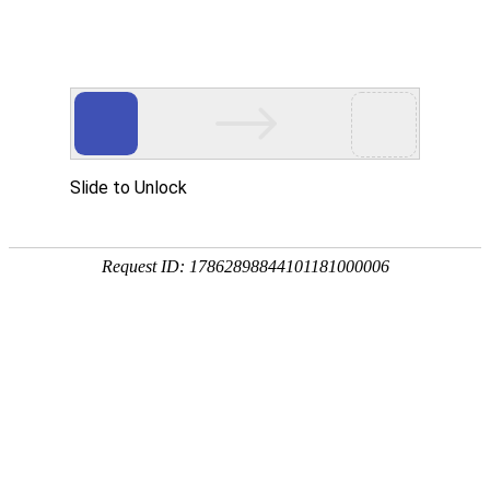
首页
协会概况
新闻资讯
通知公告
党建统战
会员服务
税务师考试
执业规范
您所在的位置：
首页
>
新闻资讯
>
行业资讯
新疆注册税务师行业部分党支部联合开展“学
两会精神 强使命担当”主题党日活动
中
时间：
2026-03-24
来源：
【字体:
大
小
】