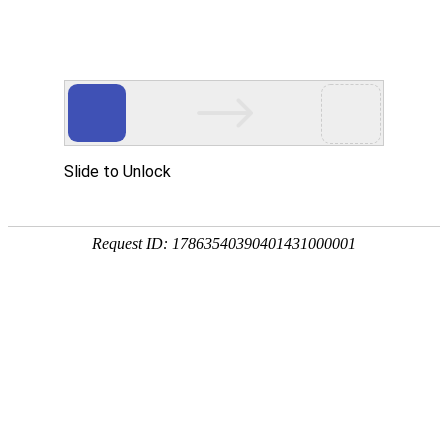
首页
协会概况
新闻资讯
通知公告
党建统战
会员服务
税务师考试
执业规范
您所在的位置：
首页
>
新闻资讯
>
行业资讯
智变未来 用AI重塑财税服务新高度
中
时间：
2026-03-09
来源：
【字体:
大
小
】